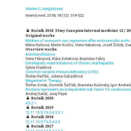
vitamin C,
megadoses
Interná med. 2018; 18 (12): 519-522
Ročník 2018 Témy časopisu Internal medicine 12 / 20
Original works
Markers of aneurysm sac regression after endovascular aorti
Mária Rašiová, Martin Koščo, Viera Habalová, Jozef Židzik, Ev
Overview works
Autotransfusions
Viera Fábryová, Klára Sviteková, Branislav Fábry
Extrahepatic manifestations of chronic viral hepatitis
Sylvia Dražilová
Common variable immunodeficiency (CVID)
Štefan Raffáč, Juliana Gabzdilová
Megavitamin Therapy
Štefan Sotak, Dominik Šafčák, Branislav Kučinský, Igor Andraš
Nocturia represents an independent risk factor for cardiovascu
Andrej Dukát, Juraj Payer
Ročník 2020
4
3
2
1
Ročník 2019
12
11
10
9
7
6
5
4
3
2
1
Ročník 2018
12
11
10
9
7
6
5
4
3
2
Ročník 2017