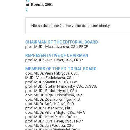
12
Ročník 2001
5
Nie sú dostupné žiadne voľne dostupné články
CHAIRMAN OF THE EDITORIAL BOARD
prof. MUDr. Ivica Lazúrová, CSc. FRCP
REPRESENTATIVE OF CHAIRMAN
prof. MUDr. Juraj Payer, CSc., FRCP
MEMBERS OF THE EDITORIAL BOARD
doc. MUDr. Viera Fábryová, CSc.
MUDr. Viera Fedelešová, CSc.
prof. MUDr Martin Haluzík, CSc.
prof. MUDr. Štefan Hrušovský, CSc. Dr.SVS.
prof. MUDr. Rudolf Hyrdel, CSc.
doc. MUDr. Oľga Jurkovičová, CSc.
doc. MUDr. Zdenko Killinger, PhD.
doc. MUDr. Soňa Kiňová, PhD.
prof. MUDr. Peter Mitro, PhD.
doc. MUDr. Viliam Mojto, CSc., MHA
prof. MUDr. Karel Pacák, DrSc.
prof. MUDr. Juraj Payer, CSc., FRCP
doc. MUDr. Ján Podoba, CSc.
prof. MUDr. Igor Riečanský, DrSc.