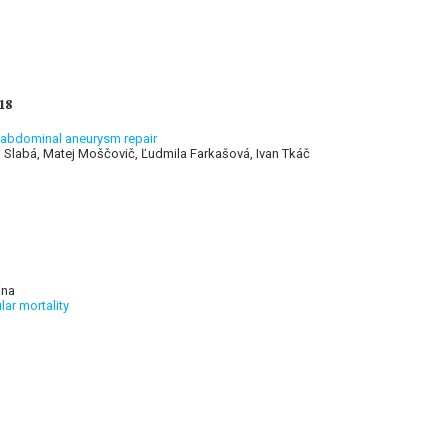
18
c abdominal aneurysm repair
a Slabá, Matej Moščovič, Ľudmila Farkašová, Ivan Tkáč
ina
lar mortality