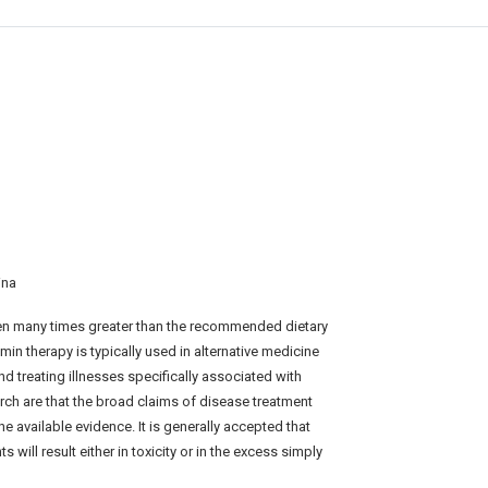
ina
ten many times greater than the recommended dietary
in therapy is typically used in alternative medicine
d treating illnesses specifically associated with
arch are that the broad claims of disease treatment
 available evidence. It is generally accepted that
 will result either in toxicity or in the excess simply