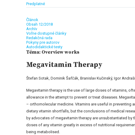
Predplatné
Článok
Obsah 12/2018
Archív
Voľne dostupné články
Redakčná rada
Pokyny pre autorov
Autodidaktické testy
Téma: Overview works
Megavitamin Therapy
Štefan Sotak, Dominik Šafčák, Branislav Kučinský, Igor Andraš
Megavitamin therapy is the use of large doses of vitamins, of
allowance in the attempt to prevent or treat diseases. Megavitam
– orthomolecular medicine. Vitamins are useful in preventing an
dietary vitamin shortfalls, but the conclusions of medical rese
by advocates of megavitamin therapy are unsubstantiated by the
doses of any vitamin greatly in excess of nutritional requirements
being metabolised.