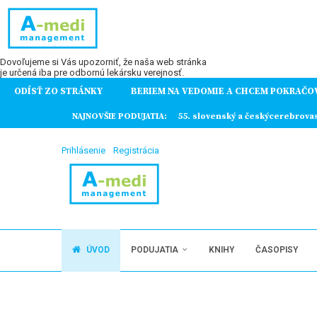
Dovoľujeme si Vás upozorniť, že naša web stránka
je určená iba pre odbornú lekársku verejnosť.
ODÍSŤ ZO STRÁNKY
BERIEM NA VEDOMIE A CHCEM POKRAČO
ochorení
NAJNOVŠIE PODUJATIA:
55. slovenský a českýcerebrova
Prihlásenie
Registrácia
ÚVOD
PODUJATIA
KNIHY
ČASOPISY