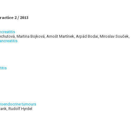
ctice 2 / 2013
creatitis
Nechutová, Martina Bojková, Arnošt Martínek, Arpád Bodai, Miroslav Souček,
ancreatitis
itis
uroendocrine tumours
lank, Rudolf Hyrdel