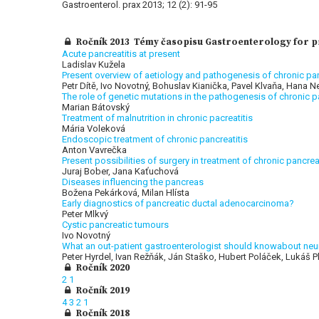
Gastroenterol. prax 2013; 12 (2): 91-95
Ročník 2013 Témy časopisu Gastroenterology for pra
Acute pancreatitis at present
Ladislav Kužela
Present overview of aetiology and pathogenesis of chronic pan
Petr Dítě, Ivo Novotný, Bohuslav Kianička, Pavel Klvaňa, Hana 
The role of genetic mutations in the pathogenesis of chronic p
Marian Bátovský
Treatment of malnutrition in chronic pacreatitis
Mária Voleková
Endoscopic treatment of chronic pancreatitis
Anton Vavrečka
Present possibilities of surgery in treatment of chronic pancreat
Juraj Bober, Jana Kaťuchová
Diseases influencing the pancreas
Božena Pekárková, Milan Hlísta
Early diagnostics of pancreatic ductal adenocarcinoma?
Peter Mlkvý
Cystic pancreatic tumours
Ivo Novotný
What an out-patient gastroenterologist should knowabout ne
Peter Hyrdel, Ivan Režňák, Ján Staško, Hubert Poláček, Lukáš P
Ročník 2020
2
1
Ročník 2019
4
3
2
1
Ročník 2018