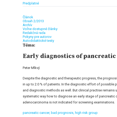
Predplatné
Článok
Obsah 2/2013
Archív
Voľne dostupné články
Redakčná rada
Pokyny pre autorov
Autodidaktické testy
Téma:
Early diagnostics of pancreati
Peter Mlkvý
Despite the diagnostic and therapeutic progress, the prognosis
in up to 2.0 % of patients. In the diagnostic effort of possible
and diagnostic methods as well. But clinical practise remains 
systematic way how to diagnose an early stage of pancreatic c
adenocarcinoma is not indicated for screening examinations.
pancreatic cancer,
bad prognosis,
high risk group