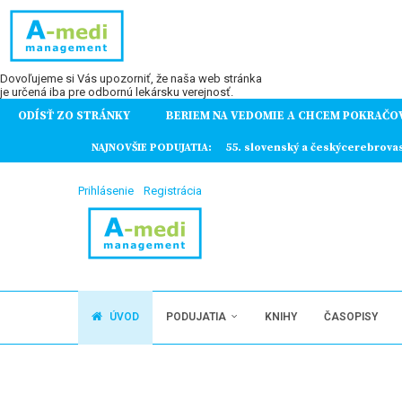
Dovoľujeme si Vás upozorniť, že naša web stránka
je určená iba pre odbornú lekársku verejnosť.
ODÍSŤ ZO STRÁNKY
BERIEM NA VEDOMIE A CHCEM POKRAČO
ochorení
NAJNOVŠIE PODUJATIA:
55. slovenský a českýcerebrova
Prihlásenie
Registrácia
ÚVOD
PODUJATIA
KNIHY
ČASOPISY