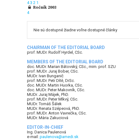
4
3
2
1
Ročník 2003
4
Nie sú dostupné žiadne voľne dostupné články
CHAIRMAN OF THE EDITORIAL BOARD
prof. MUDr. Rudolf Hyrdel, CSc.
MEMBERS OF THE EDITORIAL BOARD
doc. MUDr. Marian Bátovský, CSc., mim. prof. SZU
prof. MUDr. Juraj Bober, CSc.
MUDr. Ivan Bunganič
prof. MUDr. Petr Dítě, DrSc.
doc. MUDr. Martin Huorka, CSc.
doc. MUDr. Peter Makovník, CSc.
MUDr. Juraj Májek, PhD.
prof. MUDr. Peter Mlkvý, CSc.
MUDr. Tomáš Šálek
MUDr. Renata Szépeová, PhD.
prof. MUDr. Anton Vavrečka, CSc.
MUDr. Mária Zakuciová
EDITOR-IN-CHIEF
Ing. Danica Paulenová
e-mail:
paulenova@amedi.sk