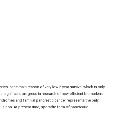
cs is the main reason of very low 5 year survival which is only
g a significant progress in research of new efficient biomarkers
syndromes and familial pancreatic cancer represents the only
qua non. At present time, sporadic form of pancreatic